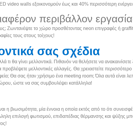
LED video walls εξοικονομούν έως και 40% περισσότερη ενέργει
διαφέρον περιβάλλον εργασία
υς; Ζωντανέψτε το χώρο προσθέτοντας neon επιγραφές ή graffiti 
αφίες τους στους τοίχους!
λοντικά σας σχέδια
λά τι θα γίνει μελλοντικά. Πιθανόν να θελήσετε να ανακαινίσετε
 να προβλέψετε μελλοντικές αλλαγές. Θα χρειαστείτε περισσότε
εία; Θα σας ήταν χρήσιμο ένα meeting room; Όλα αυτά είναι λε
χώρου, ώστε να σας συμβουλέψει κατάλληλα!
ναι η βιωσιμότητα, μία έννοια η οποία εκτός από το ότι συνεισφ
λληλη επιλογή φωτισμού, επιδαπέδιας θέρμανσης και ψύξης μπορ
ος!